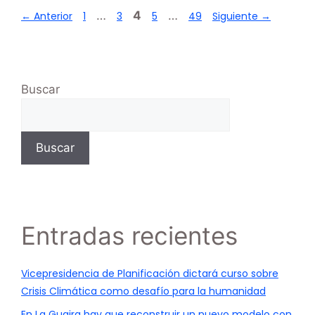
…
4
…
←
Anterior
1
3
5
49
Siguiente
→
Buscar
Buscar
Entradas recientes
Vicepresidencia de Planificación dictará curso sobre
Crisis Climática como desafío para la humanidad
En La Guaira hay que reconstruir un nuevo modelo con