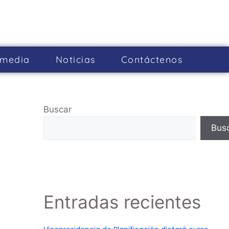
imedia
Noticias
Cont­áctenos
Buscar
Bus
Entradas recientes