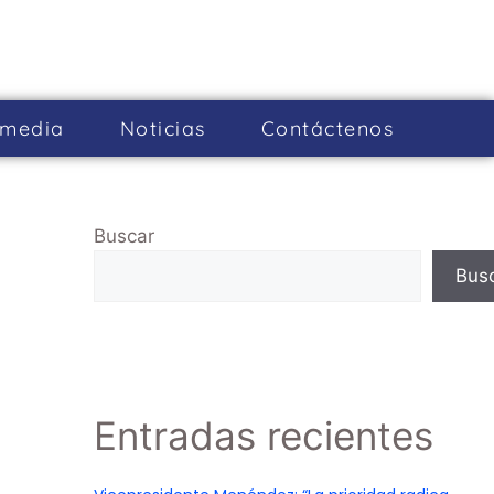
imedia
Noticias
Cont­áctenos
Buscar
Bus
Entradas recientes