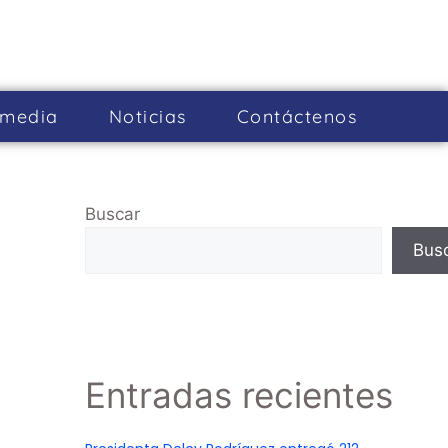
imedia
Noticias
Cont­áctenos
Buscar
Bus
Entradas recientes