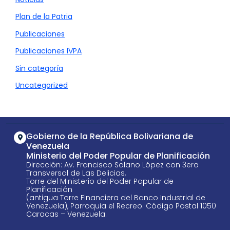
Plan de la Patria
Publicaciones
Publicaciones IVPA
Sin categoría
Uncategorized
Gobierno de la República Bolivariana de
Venezuela
Ministerio del Poder Popular de Planificación
Dirección: Av. Francisco Solano López con 3era
Transversal de Las Delicias,
Torre del Ministerio del Poder Popular de
Planificación
(antigua Torre Financiera del Banco Industrial de
Venezuela), Parroquia el Recreo. Código Postal 1050
Caracas – Venezuela.