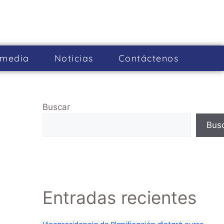
imedia
Noticias
Cont­áctenos
Buscar
Bus
Entradas recientes