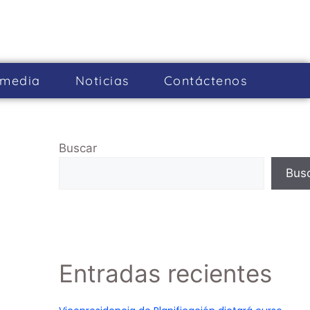
imedia
Noticias
Cont­áctenos
Buscar
Bus
Entradas recientes