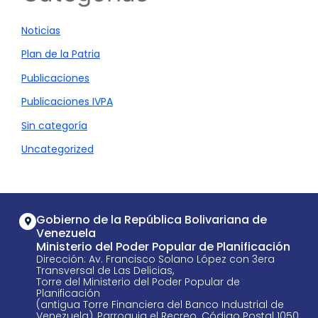
Noticias
Plan de la Patria
Publicaciones
Publicaciones IVPA
Sin categoría
Uncategorized
Gobierno de la República Bolivariana de
Venezuela
Ministerio del Poder Popular de Planificación
Dirección: Av. Francisco Solano López con 3era
Transversal de Las Delicias,
Torre del Ministerio del Poder Popular de
Planificación
(antigua Torre Financiera del Banco Industrial de
Venezuela), Parroquia el Recreo. Código Postal 1050