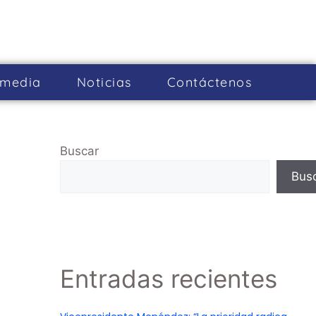
imedia
Noticias
Cont­áctenos
Buscar
Bus
Entradas recientes