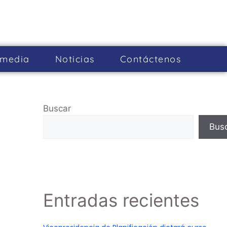
imedia
Noticias
Cont­áctenos
Buscar
Bus
Entradas recientes