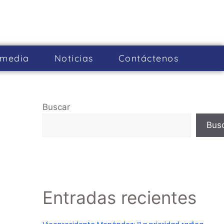
imedia
Noticias
Cont­áctenos
Buscar
Bus
Entradas recientes