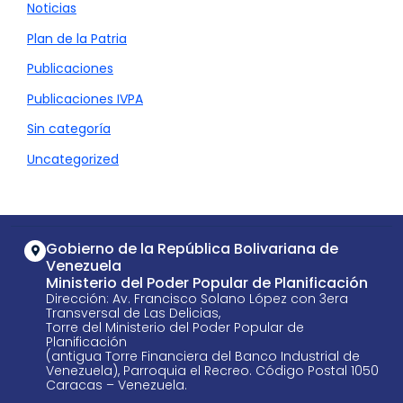
Noticias
Plan de la Patria
Publicaciones
Publicaciones IVPA
Sin categoría
Uncategorized
Gobierno de la República Bolivariana de
Venezuela
Ministerio del Poder Popular de Planificación
Dirección: Av. Francisco Solano López con 3era
Transversal de Las Delicias,
Torre del Ministerio del Poder Popular de
Planificación
(antigua Torre Financiera del Banco Industrial de
Venezuela), Parroquia el Recreo. Código Postal 1050
Caracas – Venezuela.