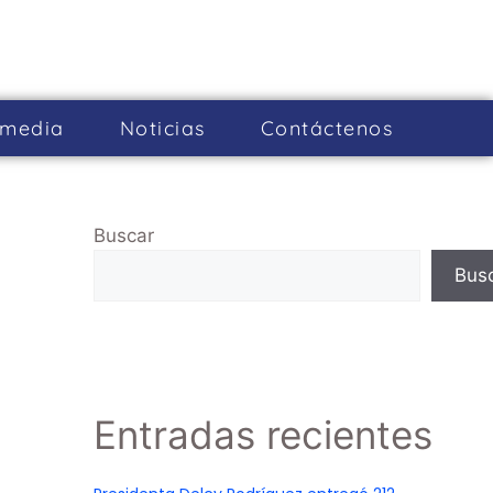
imedia
Noticias
Cont­áctenos
Buscar
Bus
Entradas recientes