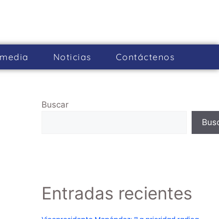
imedia
Noticias
Cont­áctenos
Buscar
Bus
Entradas recientes