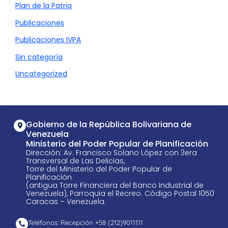
Plan de la Patria
Publicaciones
Publicaciones IVPA
Sin categoría
Uncategorized
Gobierno de la República Bolivariana de
Venezuela
Ministerio del Poder Popular de Planificación
Dirección: Av. Francisco Solano López con 3era
Transversal de Las Delicias,
Torre del Ministerio del Poder Popular de
Planificación
(antigua Torre Financiera del Banco Industrial de
Venezuela), Parroquia el Recreo. Código Postal 1050
Caracas – Venezuela.
Teléfonos: Recepción +58 ​(212)9011111