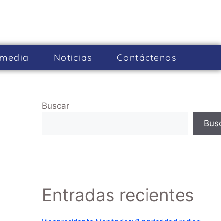
imedia
Noticias
Cont­áctenos
Buscar
Bus
Entradas recientes