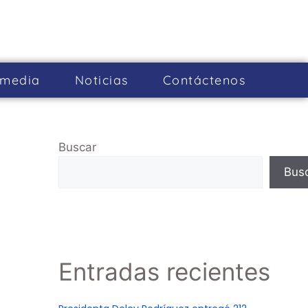
imedia
Noticias
Cont­áctenos
Buscar
Bus
Entradas recientes