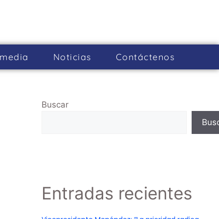
imedia
Noticias
Cont­áctenos
Buscar
Bus
Entradas recientes