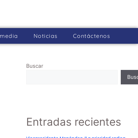
imedia
Noticias
Cont­áctenos
Buscar
Bus
Entradas recientes