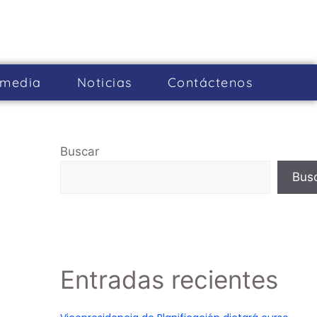
imedia
Noticias
Cont­áctenos
Buscar
Bus
Entradas recientes