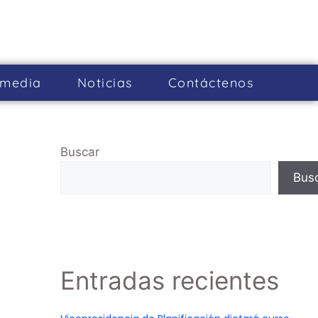
imedia
Noticias
Cont­áctenos
Buscar
Bus
Entradas recientes