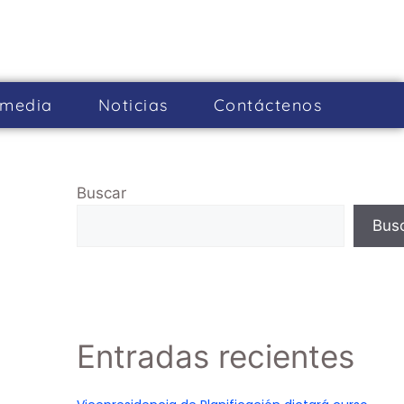
imedia
Noticias
Cont­áctenos
Buscar
Bus
Entradas recientes