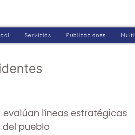
gal
Servicios
Publicaciones
Mult
identes
 evalúan líneas estratégicas
 del pueblo