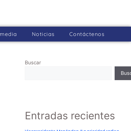
imedia
Noticias
Cont­áctenos
Buscar
Bus
Entradas recientes