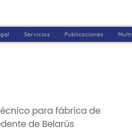
gal
Servicios
Publicaciones
Mult
técnico para fábrica de
edente de Belarús