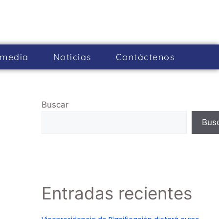
imedia
Noticias
Cont­áctenos
Buscar
Bus
Entradas recientes