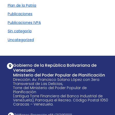
Plan de la Patria
Publicaciones
Publicaciones IVPA
Sin categoría
Uncategorized
Gobierno de la República Bolivariana de
Venezuela
Ministerio del Poder Popular de Planificación
Dirección: Av. Francisco Solano López con 3era
Transversal de Las Delicias,
Torre del Ministerio del Poder Popular de
Planificación
(antigua Torre Financiera del Banco Industrial de
Venezuela), Parroquia el Recreo. Código Postal 1050
Caracas – Venezuela.
Teléfonos: Recepción +58 ​(212)9011111