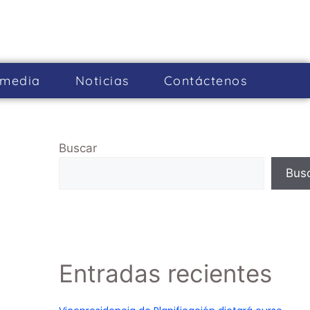
imedia
Noticias
Cont­áctenos
Buscar
Bus
Entradas recientes