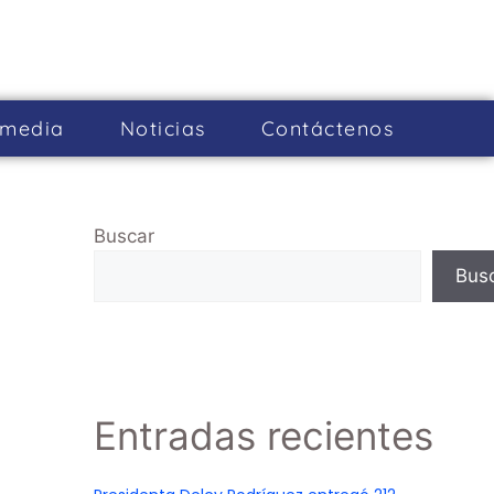
imedia
Noticias
Cont­áctenos
Buscar
Bus
Entradas recientes