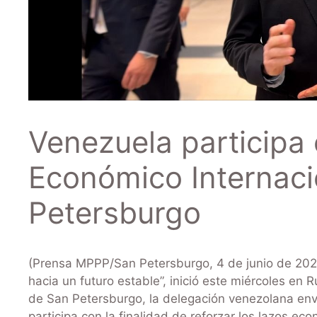
Venezuela participa 
Económico Internaci
Petersburgo
(Prensa MPPP/San Petersburgo, 4 de junio de 2026
hacia un futuro estable”, inició este miércoles en 
de San Petersburgo, la delegación venezolana env
participa con la finalidad de reforzar los lazos e