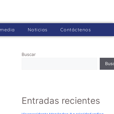
imedia
Noticias
Cont­áctenos
Buscar
Bus
Entradas recientes