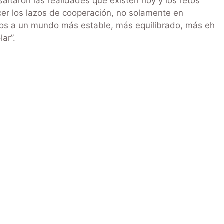
altaron las realidades que existen hoy y los retos
cer los lazos de cooperación, no solamente en
os a un mundo más estable, más equilibrado, más eh
ar”.