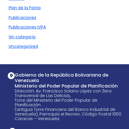
Plan de la Patria
Publicaciones
Publicaciones IVPA
Sin categoría
Uncategorized
Gobierno de la República Bolivariana de
Venezuela
Ministerio del Poder Popular de Planificación
Dirección: Av. Francisco Solano López con 3era
Transversal de Las Delicias,
Torre del Ministerio del Poder Popular de
Planificación
(antigua Torre Financiera del Banco Industrial de
Venezuela), Parroquia el Recreo. Código Postal 1050
Caracas – Venezuela.