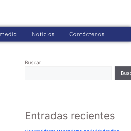
imedia
Noticias
Cont­áctenos
Buscar
Bus
Entradas recientes