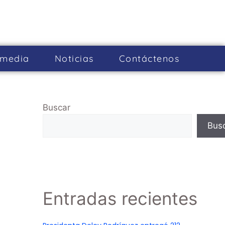
imedia
Noticias
Cont­áctenos
Buscar
Bus
Entradas recientes