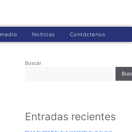
imedia
Noticias
Cont­áctenos
Buscar
Bus
Entradas recientes