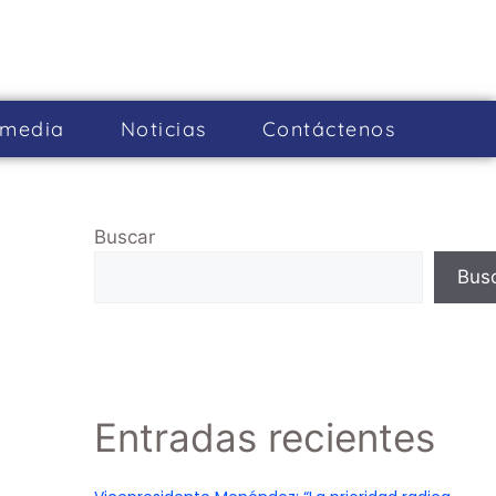
imedia
Noticias
Cont­áctenos
Buscar
Bus
Entradas recientes