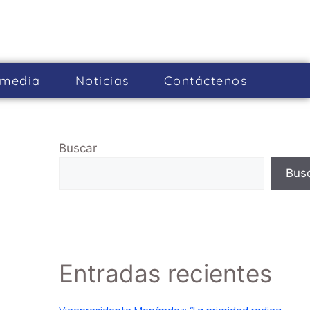
imedia
Noticias
Cont­áctenos
Buscar
Bus
Entradas recientes