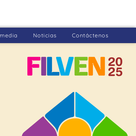
imedia
Noticias
Cont­áctenos