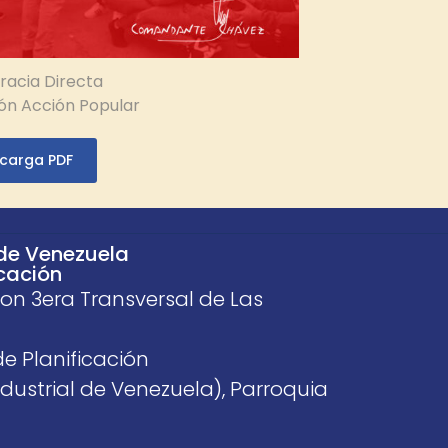
acia Directa
ión Acción Popular
carga PDF
 de Venezuela
icación
con 3era Transversal de Las
de Planificación
dustrial de Venezuela), Parroquia