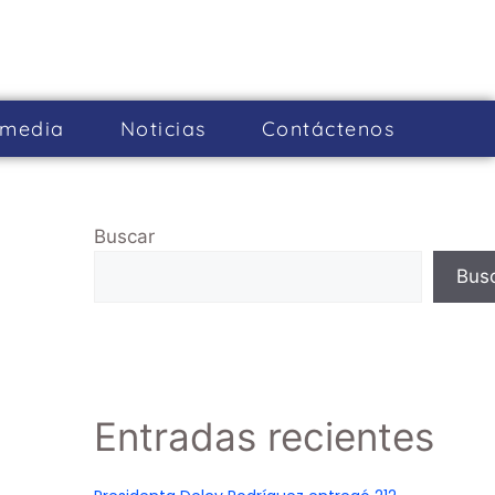
imedia
Noticias
Cont­áctenos
Buscar
Bus
Entradas recientes